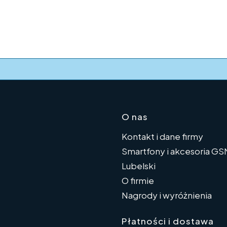
Linki w s
O nas
Kontakt i dane firmy
Smartfony i akcesoria G
Lubelski
O firmie
Nagrody i wyróżnienia
Płatności i dostawa