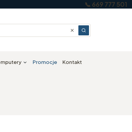
📞 669 777 501
Wyczyść
Szukaj
komputery
Promocje
Kontakt