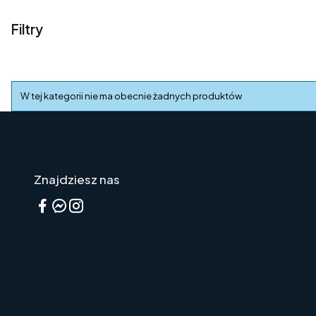
Filtry
Koniec filtrów
Lista produktów
W tej kategorii nie ma obecnie żadnych produktów
Znajdziesz nas