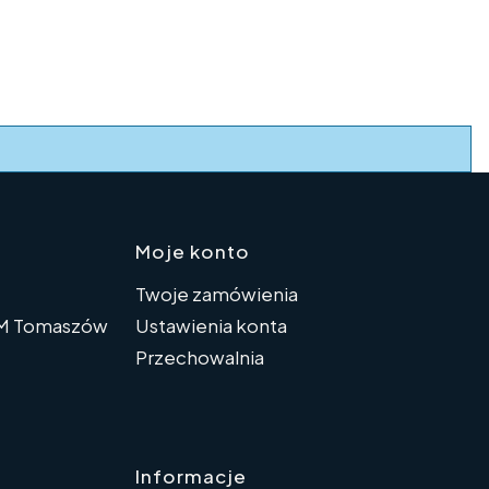
topce
Moje konto
Twoje zamówienia
SM Tomaszów
Ustawienia konta
Przechowalnia
Informacje