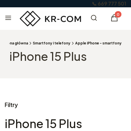
📞 669 777 501
Produkty
Menu
Otwórz wyszukiw
Szukaj
Koszyk
Strona główna
Smartfony i telefony
Apple iPhone - smartfony
iPhone 15 Plus
Filtry
iPhone 15 Plus
Koniec filtrów