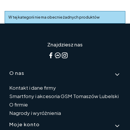
Lista produktów
W tej kategorii nie ma obecnie żadnych produktów
Znajdziesz nas
Linki w stopce
O nas
Kontakt i dane firmy
Smartfony i akcesoria GSM Tomaszów Lubelski
O firmie
Nagrody i wyróżnienia
Moje konto