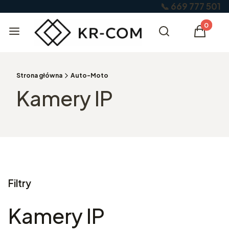
📞 669 777 501
Produkty
Menu
Otwórz wyszukiw
Szukaj
Koszyk
Strona główna
Auto-Moto
Kamery IP
Filtry
Kamery IP
Koniec filtrów