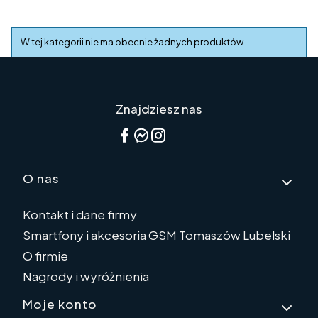
Lista produktów
W tej kategorii nie ma obecnie żadnych produktów
Znajdziesz nas
Linki w stopce
O nas
Kontakt i dane firmy
Smartfony i akcesoria GSM Tomaszów Lubelski
O firmie
Nagrody i wyróżnienia
Moje konto