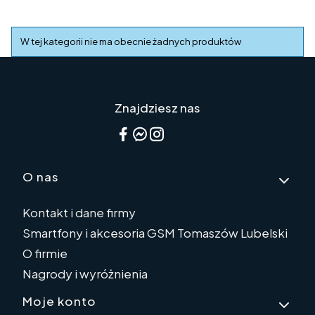
Lista produktów
W tej kategorii nie ma obecnie żadnych produktów
Znajdziesz nas
Linki w stopce
O nas
Kontakt i dane firmy
Smartfony i akcesoria GSM Tomaszów Lubelski
O firmie
Nagrody i wyróżnienia
Moje konto