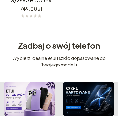
8/256GB Czarny
Cena
749,00 zł
Zadbaj o swój telefon
Wybierz idealne etui i szkło dopasowane do
Twojego modelu