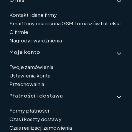
Linki w stopce
Kontakt i dane firmy
Smartfony i akcesoria GSM Tomaszów Lubelski
O firmie
Nagrody i wyróżnienia
Moje konto
Twoje zamówienia
Ustawienia konta
Przechowalnia
Płatności i dostawa
Formy płatności
Czas i koszty dostawy
Czas realizacji zamówienia