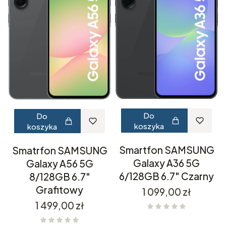
Do
Do
koszyka
koszyka
Smartfon SAMSUNG
Smatrfon SAMSUNG
Galaxy A36 5G
Galaxy A56 5G
6/128GB 6.7" Czarny
8/128GB 6.7"
Grafitowy
Cena
1 099,00 zł
Cena
1 499,00 zł