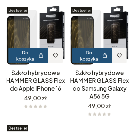
Bestseller
Bestseller
Do
Do
koszyka
koszyka
Szkło hybrydowe
Szkło hybrydowe
HAMMER GLASS Flex
HAMMER GLASS Flex
do Apple iPhone 16
do Samsung Galaxy
A56 5G
Cena
49,00 zł
Cena
49,00 zł
Bestseller