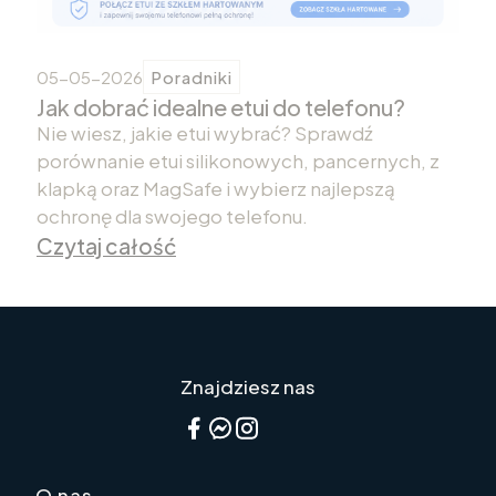
05-05-2026
Poradniki
Jak dobrać idealne etui do telefonu?
Nie wiesz, jakie etui wybrać? Sprawdź
porównanie etui silikonowych, pancernych, z
klapką oraz MagSafe i wybierz najlepszą
ochronę dla swojego telefonu.
Czytaj całość
Znajdziesz nas
O nas